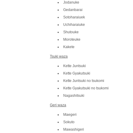
Jodanuke
Gedanbarai
Sotoharaiuek
Uchiharaiuke
Shutouke
Moroteuke
Kakete
Tsuki waza
Kette Juntsuki
Kette Gyakutsuki
Kette Juntsuki no tsukomi
Kette Gyakutsuki no tsukomi
Nagashitsuki
Geri waza
Maegeri
Sokuto
Mawashigeri