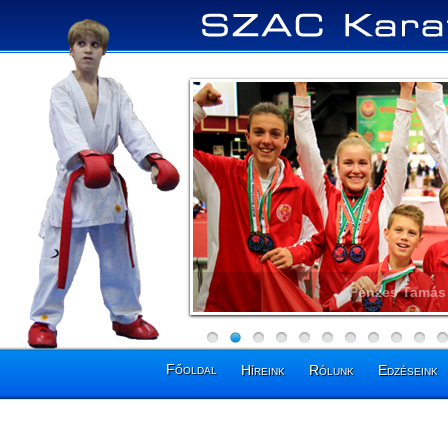
Pénzes Tamás 
Főoldal
Híreink
Rólunk
Edzéseink