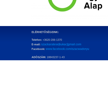
ELÉRHETŐSÉGEINK:
Telefon:
+3620-206-1370
szackaratese[kukac]gmail.com
E-mail:
www.facebook.com/szacwadoryu
Facebook:
ADÓSZÁM:
18843237-1-43