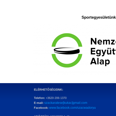
Sportegyesületünk 
ELÉRHETŐSÉGEINK:
Telefon:
+3620-206-1370
szackaratese[kukac]gmail.com
E-mail:
www.facebook.com/szacwadoryu
Facebook: