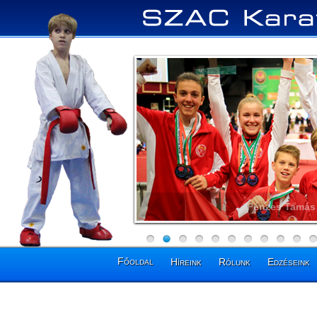
Pénzes Tamás 
Főoldal
Híreink
Rólunk
Edzéseink