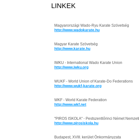
LINKEK
Magyarországi Wado-Ryu Karate Szövetség
http://www.wadokarate.hu
Magyar Karate Szövetség
http://www.karate.hu
IWKU - International Wado Karate Union
http://www.iwku.org
WUKF - World Union of Karate-Do Federations
http://www.wukf-karate.org
WKF - World Karate Federation
http://www.wkf.net
"PIROS ISKOLA" - Pestszentlőrinci Német Nemzetis
http://www.pirosiskola.hu
Budapest, XVIII. kerület Önkormányzata