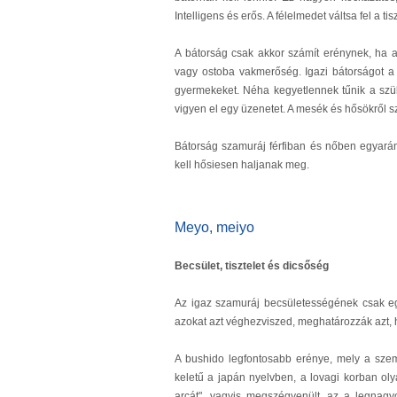
Intelligens és erős. A félelmedet váltsa fel a ti
A bátorság csak akkor számít erénynek, ha 
vagy ostoba vakmerőség. Igazi bátorságot a 
gyermekeket. Néha kegyetlennek tűnik a szülő
vigyen el egy üzenetet. A mesék és hősökről 
Bátorság szamuráj férfiban és nőben egyaránt
kell hősiesen haljanak meg.
Meyo, meiyo
Becsület, tisztelet és dicsőség
Az igaz szamuráj becsületességének csak e
azokat azt véghezviszed, meghatározzák azt, 
A bushido legfontosabb erénye, mely a szem
keletű a japán nyelvben, a lovagi korban olya
arcát", vagyis megszégyenült, az a legnagy