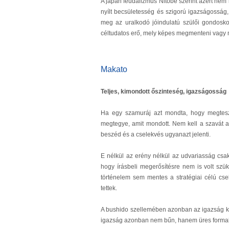
A japán feudalizmus Nitobe szerint azért nem l
nyílt becsületesség és szigorú igazságosság, 
meg az uralkodó jóindulatú szülői gondosk
céltudatos erő, mely képes megmenteni vagy 
Makato
Teljes, kimondott őszinteség, igazságosság
Ha egy szamuráj azt mondta, hogy megtesz
megtegye, amit mondott. Nem kell a szavát ad
beszéd és a cselekvés ugyanazt jelenti.
E nélkül az erény nélkül az udvariasság csak 
hogy írásbeli megerősítésre nem is volt sz
történelem sem mentes a stratégiai célú cs
tettek.
A bushido szellemében azonban az igazság köve
igazság azonban nem bűn, hanem üres formali