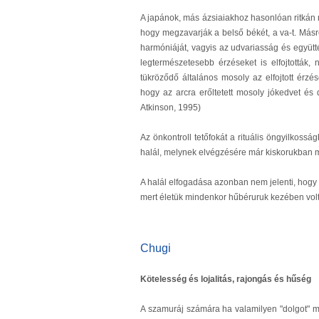
A japánok, más ázsiaiakhoz hasonlóan ritkán mu
hogy megzavarják a belső békét, a va-t. Más
harmóniáját, vagyis az udvariasság és együ
legtermészetesebb érzéseket is elfojtották
tükröződő általános mosoly az elfojtott érzé
hogy az arcra erőltetett mosoly jókedvet és d
Atkinson, 1995)
Az önkontroll tetőfokát a rituális öngyilkoss
halál, melynek elvégzésére már kiskorukban me
A halál elfogadása azonban nem jelenti, hogy s
mert életük mindenkor hűbéruruk kezében volt
Chugi
Kötelesség és lojalitás, rajongás és hűség
A szamuráj számára ha valamilyen "dolgot" meg