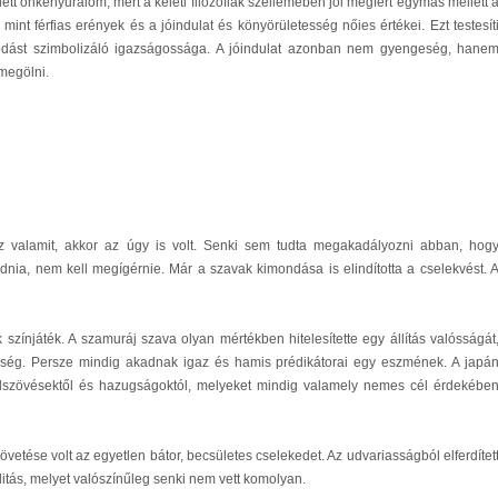
ett önkényuralom, mert a keleti filozófiák szellemében jól megfért egymás mellett 
mint férfias erények és a jóindulat és könyörületesség nőies értékei. Ezt testesít
odást szimbolizáló igazságossága. A jóindulat azonban nem gyengeség, hane
megölni.
 valamit, akkor az úgy is volt. Senki sem tudta megakadályozni abban, hog
nia, nem kell megígérnie. Már a szavak kimondása is elindította a cselekvést. 
színjáték. A szamuráj szava olyan mértékben hitelesítette egy állítás valósságát
ükség. Persze mindig akadnak igaz és hamis prédikátorai egy eszmének. A japá
elszövésektől és hazugságoktól, melyeket mindig valamely nemes cél érdekébe
tése volt az egyetlen bátor, becsületes cselekedet. Az udvariasságból elferdítet
tás, melyet valószínűleg senki nem vett komolyan.