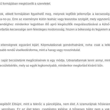
ű formájában megközelíti a szeretetet.
ok, etikett formájában figyelhető meg, melynek legfőbb jellemzője a kecsesség
ha-no-yu. Erre az eseményre külön teaház vagy teaszoba szolgált, mely egyszerű
vendéghez mindenkor legjobban illő apró kiegészítők megválasztásával a külső
zertartás kecsessége sem felesleges modorosság, hiszen a békesség és fegyelem 
llenségnek egyaránt kijárt. Képmutatásnak gondolhatnánk, noha csak a lelk
sabb rendű viselkedésforma, mint a harag vagy rosszindulat.
 saját becsületünk megőrzésének is egy módja. Udvariatlannak lenni annyi, min
becsületsértés, mely az egyik legkomolyabb, mindenkor megtorlást kívánó bűn.
egéből! Elbújni, mint a teknőc a páncéljába, nem élet. A szamurájnak hősiese
 veszélyes. Ez az élet teljes, csodálatos kiélése. A hősiesen bátor nem a vak