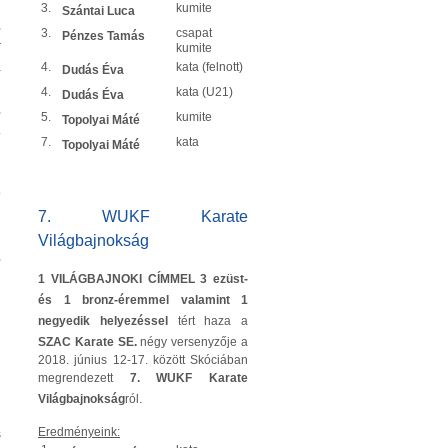
3.
kumite
Szántai Luca
,
3.
csapat
Pénzes Tamás
r
kumite
4.
kata (felnott)
a
Dudás Éva
n
4.
kata (U21)
Dudás Éva
,
5.
kumite
Topolyai Máté
.
7.
kata
Topolyai Máté
ő
7. WUKF Karate
Világbajnokság
,
1 VILÁGBAJNOKI CÍMMEL 3 ezüst-
és 1 bronz-éremmel valamint 1
negyedik helyezéssel
tért haza a
SZAC Karate SE.
négy versenyzője a
2018. június 12-17. között Skóciában
megrendezett
7. WUKF Karate
Világbajnokság
ról.
Eredményeink:
s