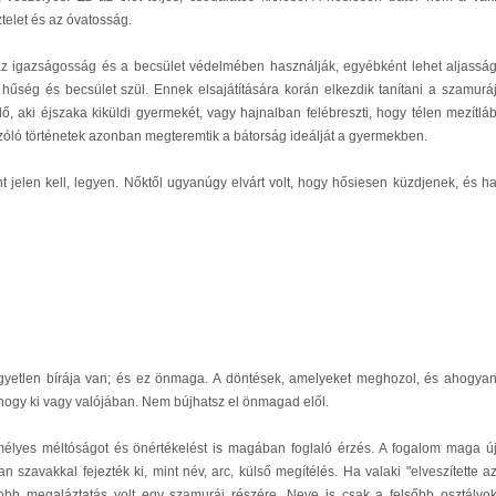
sztelet és az óvatosság.
az igazságosság és a becsület védelmében használják, egyébként lehet aljassá
hűség és becsület szül. Ennek elsajátítására korán elkezdik tanítani a szamurá
, aki éjszaka kiküldi gyermekét, vagy hajnalban felébreszti, hogy télen mezítlá
szóló történetek azonban megteremtik a bátorság ideálját a gyermekben.
 jelen kell, legyen. Nőktől ugyanúgy elvárt volt, hogy hősiesen küzdjenek, és h
gyetlen bírája van; és ez önmaga. A döntések, amelyeket meghozol, és ahogya
hogy ki vagy valójában. Nem bújhatsz el önmagad elől.
élyes méltóságot és önértékelést is magában foglaló érzés. A fogalom maga ú
n szavakkal fejezték ki, mint név, arc, külső megítélés. Ha valaki "elveszítette a
obb megaláztatás volt egy szamuráj részére. Neve is csak a felsőbb osztályo