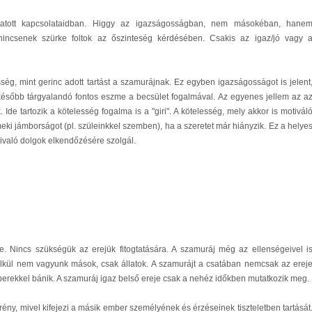
ytatott kapcsolataidban. Higgy az igazságosságban, nem másokéban, hane
incsenek szürke foltok az őszinteség kérdésében. Csakis az igaz/jó vagy 
ég, mint gerinc adott tartást a szamurájnak. Ez egyben igazságosságot is jelent
 később tárgyalandó fontos eszme a becsület fogalmával. Az egyenes jellem az a
 Ide tartozik a kötelesség fogalma is a "giri". A kötelesség, mely akkor is motivál
meki jámborságot (pl. szüleinkkel szemben), ha a szeretet már hiányzik. Ez a helye
ivaló dolgok elkendőzésére szolgál.
. Nincs szükségük az erejük fitogtatására. A szamuráj még az ellenségeivel i
t nélkül nem vagyunk mások, csak állatok. A szamurájt a csatában nemcsak az erej
mberekkel bánik. A szamuráj igaz belső ereje csak a nehéz időkben mutatkozik meg.
ny, mivel kifejezi a másik ember személyének és érzéseinek tiszteletben tartását