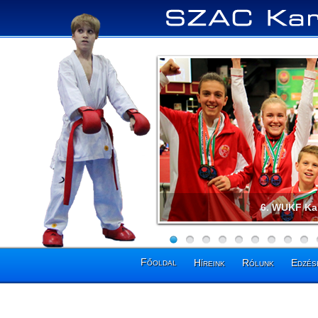
Pénzes Ta
Főoldal
Híreink
Rólunk
Edzés