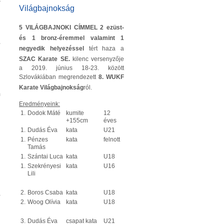
Világbajnokság
l
5 VILÁGBAJNOKI CÍMMEL 2 ezüst-
és 1 bronz-éremmel valamint 1
,
negyedik helyezéssel
tért haza a
n
SZAC Karate SE.
kilenc versenyzője
a 2019. június 18-23. között
Szlovákiában megrendezett
8. WUKF
l
Karate Világbajnokság
ról.
m
Eredményeink:
1.
Dodok Máté
kumite
12
+155cm
éves
1.
Dudás Éva
kata
U21
1.
Pénzes
kata
felnott
Tamás
1.
Szántai Luca
kata
U18
1.
Szekrényesi
kata
U16
Lili
l
2.
Boros Csaba
kata
U18
a
2.
Woog Olívia
kata
U18
3.
Dudás Éva
csapat kata
U21