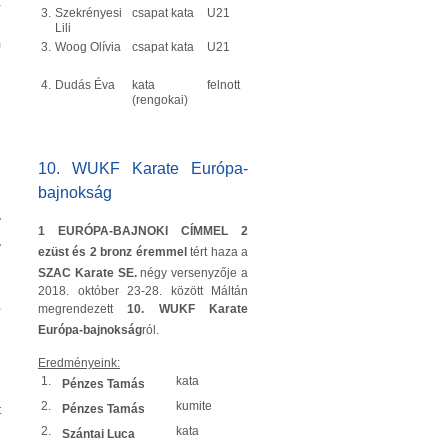
a
3.
Szekrényesi
csapat kata
U21
i
Lili
m
3.
Woog Olívia
csapat kata
U21
4.
Dudás Éva
kata
felnott
(rengokai)
10. WUKF Karate Európa-
bajnokság
y
1 EURÓPA-BAJNOKI CÍMMEL 2
A
ezüst és 2 bronz éremmel
tért haza a
SZAC Karate SE.
négy versenyzője a
2018. október 23-28. között Máltán
,
megrendezett
10. WUKF Karate
n
Európa-bajnokság
ról.
n
Eredményeink:
1.
kata
Pénzes Tamás
2.
kumite
Pénzes Tamás
t
2.
kata
Szántai Luca