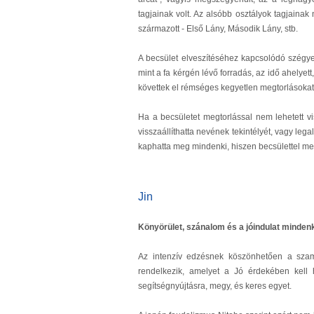
tagjainak volt. Az alsóbb osztályok tagjainak
származott - Első Lány, Második Lány, stb.
A becsület elveszítéséhez kapcsolódó szégyen
mint a fa kérgén lévő forradás, az idő ahelye
követtek el rémséges kegyetlen megtorlásokat
Ha a becsületet megtorlással nem lehetett vi
visszaállíthatta nevének tekintélyét, vagy leg
kaphatta meg mindenki, hiszen becsülettel me
Jin
Könyörület, szánalom és a jóindulat mindenk
Az intenzív edzésnek köszönhetően a szam
rendelkezik, amelyet a Jó érdekében kell 
segítségnyújtásra, megy, és keres egyet.