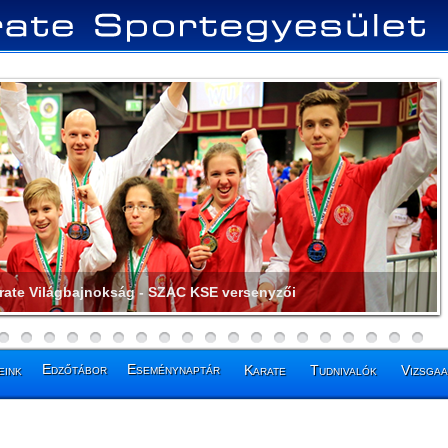
más - Felnőtt kumite Világbajnok (+80kg)
Edzőtábor
Eseménynaptár
eink
Karate
Tudnivalók
Vizsga