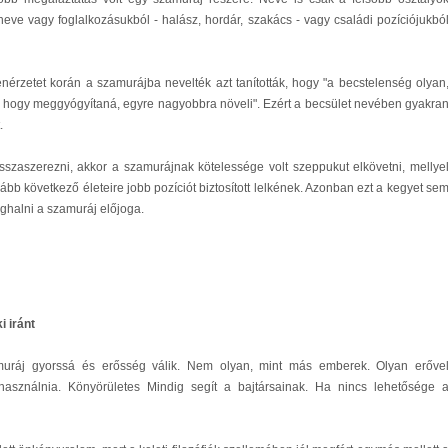
 neve vagy foglalkozásukból - halász, hordár, szakács - vagy családi pozíciójukbó
érzetet korán a szamurájba nevelték azt tanították, hogy "a becstelenség olyan
tt, hogy meggyógyítaná, egyre nagyobbra növeli". Ezért a becsület nevében gyakra
.
sszaszerezni, akkor a szamurájnak kötelessége volt szeppukut elkövetni, mellye
alább következő életeire jobb pozíciót biztosított lelkének. Azonban ezt a kegyet se
ghalni a szamuráj előjoga.
i iránt
uráj gyorssá és erősség válik. Nem olyan, mint más emberek. Olyan erőve
használnia. Könyörületes Mindig segít a bajtársainak. Ha nincs lehetősége 