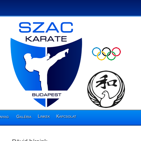
Linkek
Kapcsolat
anyag
Galéria