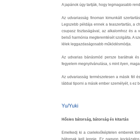
A japánok úgy tartják, hogy legmagasabb rend
Az udvariasság finoman kimunkált szertartás
Legszebb példája ennek a teaszertartás, a c
csupasz tisztaságával, az alkalomhoz és a 
belső harmónia megteremtését szolgálta. A s
lélek leggazdaságosabb működésmódja.
Az udvarias bánásmód persze barátnak és e
fegyelem megnyilvánulása, s mint ilyen, maga
Az udvariasság természetesen a másik fél és
lábbal tiporni a másik ember személyét, s ez 
Yu/Yuki
Hősies bátorság, bátorság és kitartás
Emelkedj ki a cselekvőképtelen emberek töm
bátornak kell lennie. Ez nagyon kockázatos,