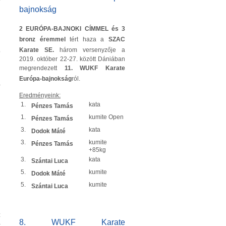
bajnokság
2 EURÓPA-BAJNOKI CÍMMEL és 3
g
bronz éremmel
tért haza a
SZAC
j
Karate SE.
három versenyzője a
b
2019. október 22-27. között Dániában
megrendezett
11. WUKF Karate
Európa-bajnokság
ról.
a
Eredményeink:
1.
kata
Pénzes Tamás
1.
kumite Open
Pénzes Tamás
3.
kata
Dodok Máté
3.
kumite
Pénzes Tamás
+85kg
3.
kata
Szántai Luca
5.
kumite
n
Dodok Máté
5.
kumite
Szántai Luca
j
z
8. WUKF Karate
k