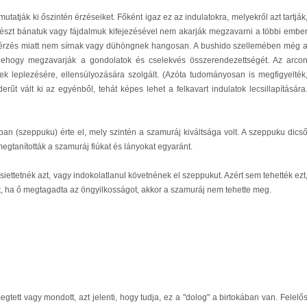
tatják ki őszintén érzéseiket. Főként igaz ez az indulatokra, melyekről azt tartják
részt bánatuk vagy fájdalmuk kifejezésével nem akarják megzavarni a többi embe
ttérzés miatt nem sírnak vagy dühöngnek hangosan. A bushido szellemében még 
, nehogy megzavarják a gondolatok és cselekvés összerendezettségét. Az arco
sek leplezésére, ellensúlyozására szolgált. (Azóta tudományosan is megfigyelték
erűt vált ki az egyénből, tehát képes lehet a felkavart indulatok lecsillapítására
ágban (szeppuku) érte el, mely szintén a szamuráj kiváltsága volt. A szeppuku dics
gtanították a szamuráj fiúkat és lányokat egyaránt.
iettetnék azt, vagy indokolatlanul követnének el szeppukut. Azért sem tehették ezt
, ha ő megtagadta az öngyilkosságot, akkor a szamuráj nem tehette meg.
tett vagy mondott, azt jelenti, hogy tudja, ez a "dolog" a birtokában van. Felelő