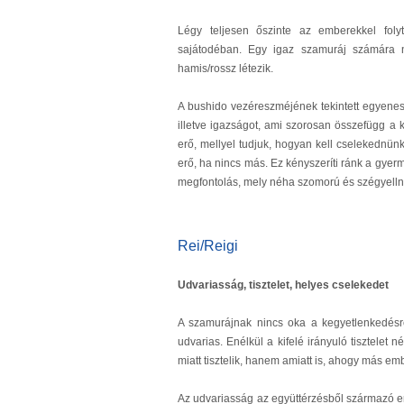
Légy teljesen őszinte az emberekkel fol
sajátodéban. Egy igaz szamuráj számára n
hamis/rossz létezik.
A bushido vezéreszméjének tekintett egyeness
illetve igazságot, ami szorosan összefügg a
erő, mellyel tudjuk, hogyan kell cselekednünk.
erő, ha nincs más. Ez kényszeríti ránk a gyer
megfontolás, mely néha szomorú és szégyelln
Rei/Reigi
Udvariasság, tisztelet, helyes cselekedet
A szamurájnak nincs oka a kegyetlenkedésre
udvarias. Enélkül a kifelé irányuló tisztele
miatt tisztelik, hanem amiatt is, ahogy más e
Az udvariasság az együttérzésből származó eré