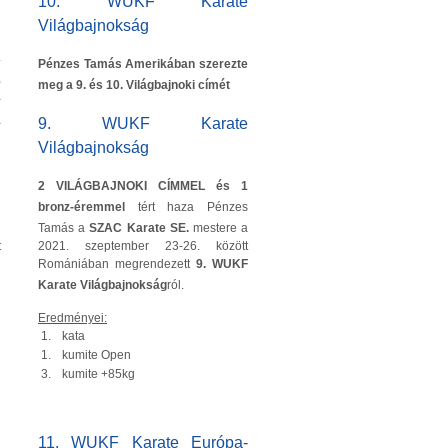
10. WUKF Karate
Világbajnokság
.
Pénzes Tamás Amerikában szerezte
,
meg a 9. és 10. Világbajnoki címét
-
a
9. WUKF Karate
Világbajnokság
i
2 VILÁGBAJNOKI CÍMMEL és 1
bronz-éremmel
tért haza Pénzes
Tamás a
SZAC Karate SE.
mestere a
2021. szeptember 23-26. között
t
Romániában megrendezett
9. WUKF
Karate Világbajnokság
ról.
Eredményei:
1.
kata
1.
kumite Open
3.
kumite +85kg
n
11. WUKF Karate Európa-
.