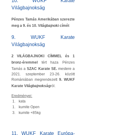
10. WUKF Karate
Világbajnokság
Pénzes Tamás Amerikában szerezte
meg a 9. és 10. Világbajnoki címét
9. WUKF Karate
Világbajnokság
2 VILÁGBAJNOKI CÍMMEL és 1
bronz-éremmel
tért haza Pénzes
Tamás a
SZAC Karate SE.
mestere a
2021. szeptember 23-26. között
Romániában megrendezett
9. WUKF
Karate Világbajnokság
ról.
Eredményei:
1.
kata
1.
kumite Open
3.
kumite +85kg
11. WUKF Karate Európa-