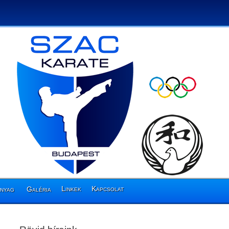
Linkek
Kapcsolat
anyag
Galéria