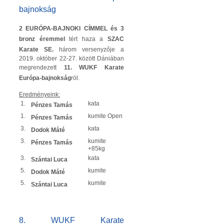
bajnokság
2 EURÓPA-BAJNOKI CÍMMEL és 3
bronz éremmel
tért haza a
SZAC
Karate SE.
három versenyzője a
2019. október 22-27. között Dániában
megrendezett
11. WUKF Karate
Európa-bajnokság
ról.
Eredményeink:
1.
kata
Pénzes Tamás
1.
kumite Open
Pénzes Tamás
3.
kata
Dodok Máté
3.
kumite
Pénzes Tamás
+85kg
3.
kata
Szántai Luca
5.
kumite
Dodok Máté
5.
kumite
Szántai Luca
8. WUKF Karate