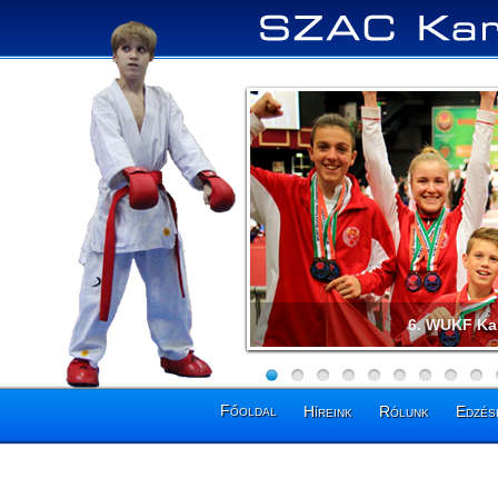
Pénzes Ta
Főoldal
Híreink
Rólunk
Edzés