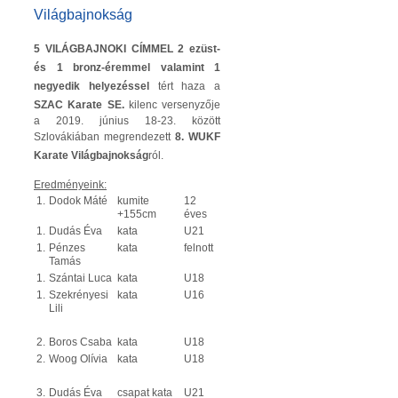
Világbajnokság
5 VILÁGBAJNOKI CÍMMEL 2 ezüst-
és 1 bronz-éremmel valamint 1
negyedik helyezéssel
tért haza a
SZAC Karate SE.
kilenc versenyzője
a 2019. június 18-23. között
Szlovákiában megrendezett
8. WUKF
Karate Világbajnokság
ról.
Eredményeink:
1.
Dodok Máté
kumite
12
+155cm
éves
1.
Dudás Éva
kata
U21
1.
Pénzes
kata
felnott
Tamás
1.
Szántai Luca
kata
U18
1.
Szekrényesi
kata
U16
Lili
2.
Boros Csaba
kata
U18
2.
Woog Olívia
kata
U18
3.
Dudás Éva
csapat kata
U21