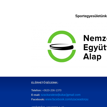
Sportegyesületünk 
ELÉRHETŐSÉGEINK:
Telefon:
+3620-206-1370
szackaratese[kukac]gmail.com
E-mail:
www.facebook.com/szacwadoryu
Facebook: