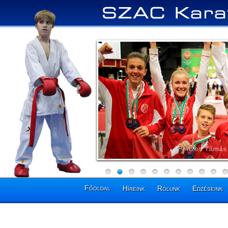
Pénzes Tamás 
Főoldal
Híreink
Rólunk
Edzéseink