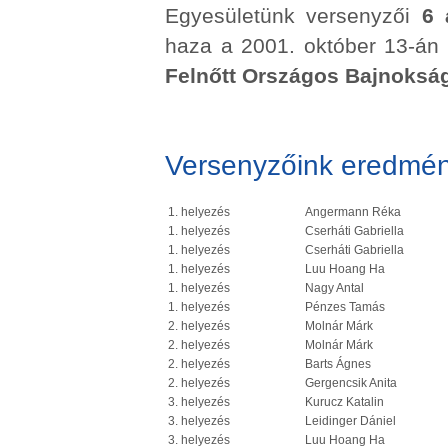
Egyesületünk versenyzői
6 
haza a 2001. október 13-á
Felnőtt Országos Bajnokság
Versenyzőink eredmén
1. helyezés
Angermann Réka
1. helyezés
Cserháti Gabriella
1. helyezés
Cserháti Gabriella
1. helyezés
Luu Hoang Ha
1. helyezés
Nagy Antal
1. helyezés
Pénzes Tamás
2. helyezés
Molnár Márk
2. helyezés
Molnár Márk
2. helyezés
Barts Ágnes
2. helyezés
Gergencsik Anita
3. helyezés
Kurucz Katalin
3. helyezés
Leidinger Dániel
3. helyezés
Luu Hoang Ha