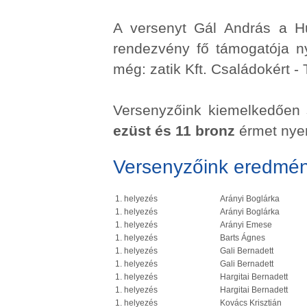
A versenyt Gál András a Hu
rendezvény fő támogatója n
még: zatik Kft. Családokért -
Versenyzőink kiemelkedően 
ezüst és 11 bronz
érmet nyer
Versenyzőink eredmén
1. helyezés
Arányi Boglárka
1. helyezés
Arányi Boglárka
1. helyezés
Arányi Emese
1. helyezés
Barts Ágnes
1. helyezés
Gali Bernadett
1. helyezés
Gali Bernadett
1. helyezés
Hargitai Bernadett
1. helyezés
Hargitai Bernadett
1. helyezés
Kovács Krisztián