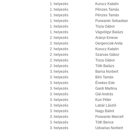
1. helyezés
Kurucz Katalin
1. helyezés
Pénzes Tamás
1. helyezés
Pénzes Tamás
1. helyezés
Purwanto Sebastian
1. helyezés
Tisza Gábor
1. helyezés
Vágvölgyi Balázs
2. helyezés
Arányi Emese
2. helyezés
Gergencsik Anita
2. helyezés
Kurucz Katalin
2. helyezés
Szarvas Gábor
2. helyezés
Tisza Gábor
2. helyezés
Tóth Balázs
3. helyezés
Barna Norbert
3. helyezés
Bíró Tamás
3. helyezés
Énekes Ede
3. helyezés
Ganti Martina
3. helyezés
Gál András
3. helyezés
Kun Péter
3. helyezés
Labár László
3. helyezés
Nagy Bálint
3. helyezés
Purwanto Marcell
3. helyezés
Tóth Bence
3. helyezés
Udvarias Norbert