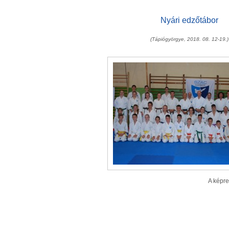
Nyári edzőtábor
(Tápiógyörgye, 2018. 08. 12-19.)
A képre