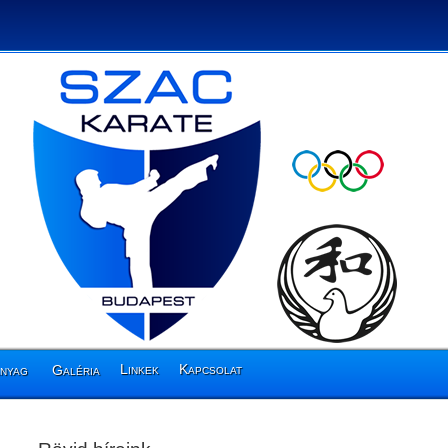
Linkek
Kapcsolat
anyag
Galéria