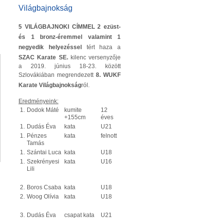
Világbajnokság
5 VILÁGBAJNOKI CÍMMEL 2 ezüst-
és 1 bronz-éremmel valamint 1
negyedik helyezéssel
tért haza a
SZAC Karate SE.
kilenc versenyzője
a 2019. június 18-23. között
Szlovákiában megrendezett
8. WUKF
Karate Világbajnokság
ról.
Eredményeink:
1.
Dodok Máté
kumite
12
+155cm
éves
1.
Dudás Éva
kata
U21
1.
Pénzes
kata
felnott
Tamás
1.
Szántai Luca
kata
U18
1.
Szekrényesi
kata
U16
Lili
2.
Boros Csaba
kata
U18
2.
Woog Olívia
kata
U18
3.
Dudás Éva
csapat kata
U21