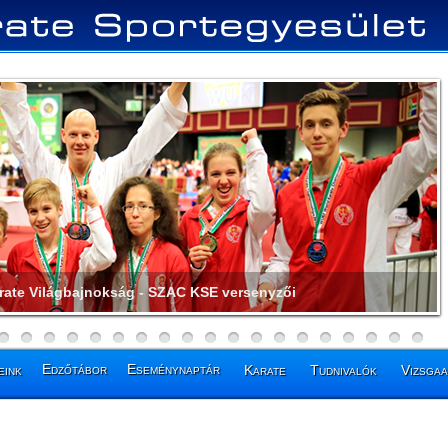
más - Felnőtt kumite Világbajnok (+80kg)
Edzőtábor
Eseménynaptár
eink
Karate
Tudnivalók
Vizsga