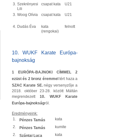
3.
Szekrényesi
csapat kata
U21
Lili
3.
Woog Olívia
csapat kata
U21
4.
Dudás Éva
kata
felnott
(rengokai)
10. WUKF Karate Európa-
bajnokság
1 EURÓPA-BAJNOKI CÍMMEL 2
ezüst és 2 bronz éremmel
tért haza a
SZAC Karate SE.
négy versenyzője a
2018. október 23-28. között Máltán
megrendezett
10. WUKF Karate
Európa-bajnokság
ról.
Eredményeink:
1.
kata
Pénzes Tamás
2.
kumite
Pénzes Tamás
2.
kata
Szántai Luca