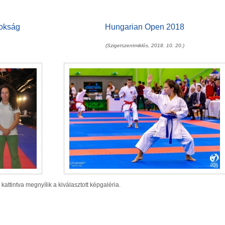
okság
Hungarian Open 2018
(Szigetszentmiklós, 2018. 10. 20.)
 kattintva megnyílik a kiválasztott képgaléria.