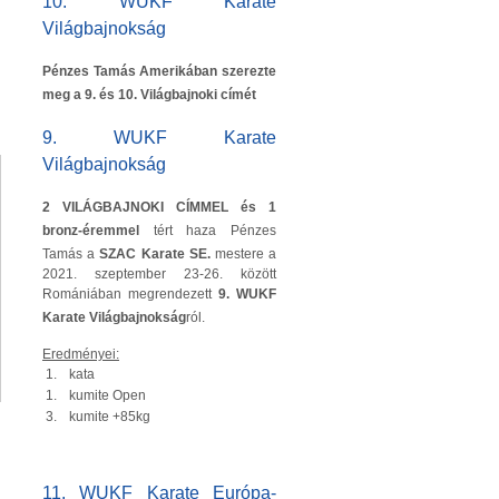
10. WUKF Karate
Világbajnokság
Pénzes Tamás Amerikában szerezte
meg a 9. és 10. Világbajnoki címét
9. WUKF Karate
Világbajnokság
2 VILÁGBAJNOKI CÍMMEL és 1
bronz-éremmel
tért haza Pénzes
Tamás a
SZAC Karate SE.
mestere a
2021. szeptember 23-26. között
Romániában megrendezett
9. WUKF
Karate Világbajnokság
ról.
Eredményei:
1.
kata
1.
kumite Open
3.
kumite +85kg
11. WUKF Karate Európa-