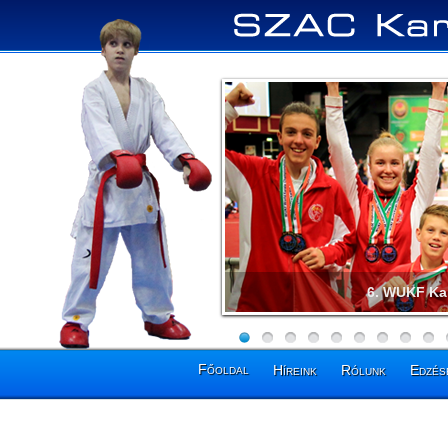
Pénzes Ta
Főoldal
Híreink
Rólunk
Edzés