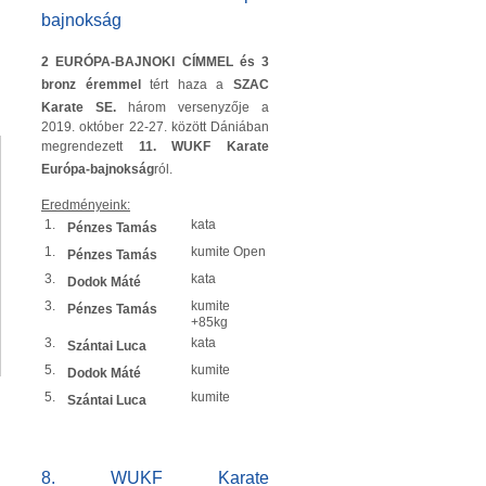
bajnokság
2 EURÓPA-BAJNOKI CÍMMEL és 3
bronz éremmel
tért haza a
SZAC
Karate SE.
három versenyzője a
2019. október 22-27. között Dániában
megrendezett
11. WUKF Karate
Európa-bajnokság
ról.
Eredményeink:
1.
kata
Pénzes Tamás
1.
kumite Open
Pénzes Tamás
3.
kata
Dodok Máté
3.
kumite
Pénzes Tamás
+85kg
3.
kata
Szántai Luca
5.
kumite
Dodok Máté
5.
kumite
Szántai Luca
8. WUKF Karate