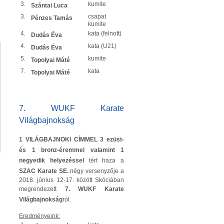
3.
kumite
Szántai Luca
3.
csapat
Pénzes Tamás
kumite
4.
kata (felnott)
Dudás Éva
4.
kata (U21)
Dudás Éva
5.
kumite
Topolyai Máté
7.
kata
Topolyai Máté
7. WUKF Karate
Világbajnokság
1 VILÁGBAJNOKI CÍMMEL 3 ezüst-
és 1 bronz-éremmel valamint 1
negyedik helyezéssel
tért haza a
SZAC Karate SE.
négy versenyzője a
2018. június 12-17. között Skóciában
megrendezett
7. WUKF Karate
Világbajnokság
ról.
Eredményeink: