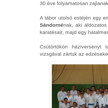
30 éve folyamatosan zajlanak
A tábor utolsó estéjén egy 
Sándorné
nak, aki áldozato
karatésait, majd egy hatalmas
Csütörtökön háziversenyt 
vizsgával zártuk az edzéseke