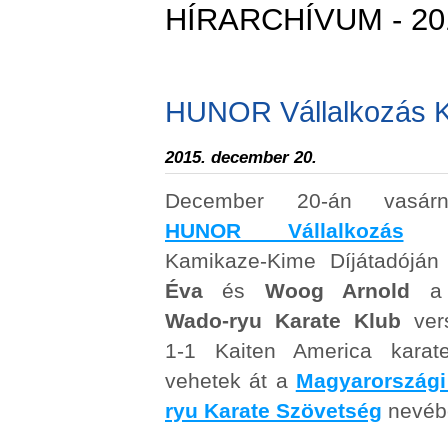
HÍRARCHÍVUM - 20
HUNOR Vállalkozás K
2015. december 20.
December 20-án vasár
HUNOR Vállalkozás
Ka
Kamikaze-Kime Díjátadójá
Éva
és
Woog Arnold
Wado-ryu Karate Klub
vers
1-1 Kaiten America karat
vehetek át a
Magyarországi
ryu Karate Szövetség
nevéb