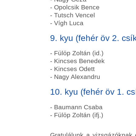
- Opolcsik Bence
- Tutsch Vencel
- Vígh Luca
9. kyu (fehér öv 2. csí
- Fülöp Zoltán (id.)
- Kincses Benedek
- Kincses Odett
- Nagy Alexandru
10. kyu (fehér öv 1. cs
- Baumann Csaba
- Fülöp Zoltán (ifj.)
Gratulálunk a vizsgázóknak 