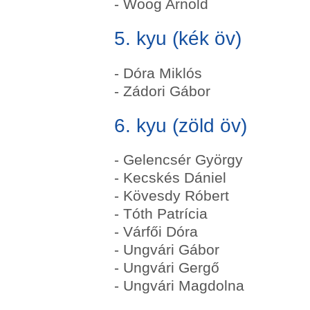
- Woog Arnold
5. kyu (kék öv)
- Dóra Miklós
- Zádori Gábor
6. kyu (zöld öv)
- Gelencsér György
- Kecskés Dániel
- Kövesdy Róbert
- Tóth Patrícia
- Várfői Dóra
- Ungvári Gábor
- Ungvári Gergő
- Ungvári Magdolna