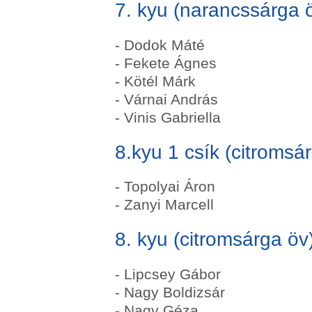
7. kyu (narancssárga 
- Dodok Máté
- Fekete Ágnes
- Kötél Márk
- Várnai András
- Vinis Gabriella
8.kyu 1 csík (citromsá
- Topolyai Áron
- Zanyi Marcell
8. kyu (citromsárga öv
- Lipcsey Gábor
- Nagy Boldizsár
- Nagy Géza