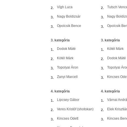
Vígh Luca
Tutsch Venc
2.
2.
Nagy Boldizsár
Nagy Boldiz
3.
3.
Opolcsik Bence
Opolcsik Be
3.
3.
3. kategória
3. kategória
Dodok Máté
Kötél Márk
1.
1.
Kötél Márk
Dodok Máté
2.
2.
Topolyai Áron
Topolyai Áro
3.
3.
Zanyi Marcell
Kincses Odet
3.
3.
4. kategória
4. kategória
Lipcsey Gábor
Várnai Andr
1.
1.
Veres Kristóf (shotokan)
Elek Krisztiá
2.
2.
Kincses Odett
Kincses Ben
3.
3.