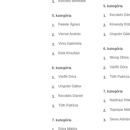
Kincses Benedek
3.
5. kategória
Kecskés Dán
5. kategória
1.
Fekete Ágnes
Kövesdy Rób
1.
2.
Várnai András
Ungvári Gáb
2.
3.
Vinis Gabriella
3.
6. kategória
Elek Krisztián
3.
Woog Olívia
1.
Várfői Dóra
6. kategória
2.
Várfői Dóra
Tóth Patrícia
1.
3.
Ungvári Gábor
2.
7. kategória
Kecskés Dániel
3.
Nádházi Pét
1.
Tóth Patrícia
3.
Topolyai Má
2.
Seres Adrián
7. kategória
3.
Dóra Miklós
1.