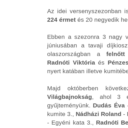
Az idei versenyszezonban i
224 érmet
és 20 negyedik he
Ebben a szezonra 3 nagy vi
júniusában a tavaji díjkios
olaszországban a
felnőt
Radnóti Viktória
és
Pénze
nyert katában illetve kumitéb
Majd októberben követke
Világbajnokság
, ahol 3 e
gyűjteményünk.
Dudás Éva
-
kumite 3.,
Nádházi Roland
- 
- Egyéni kata 3.,
Radnóti Be