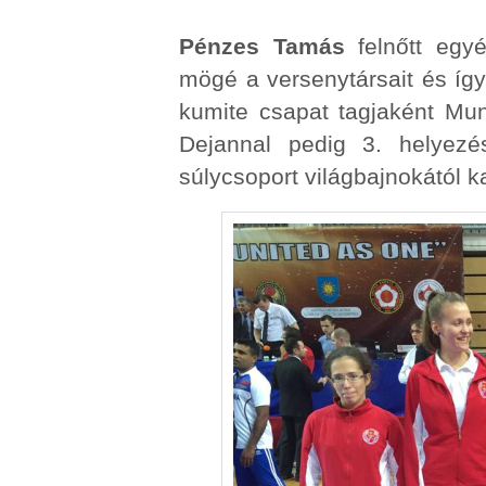
Pénzes Tamás
felnőtt egy
mögé a versenytársait és így 
kumite csapat tagjaként Mun
Dejannal pedig 3. helyezé
súlycsoport világbajnokától ka