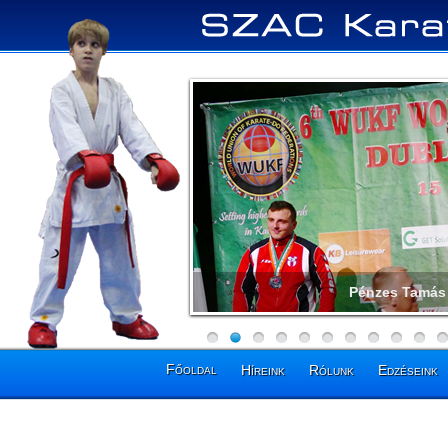
Pénzes Tamás 
Főoldal
Híreink
Rólunk
Edzéseink