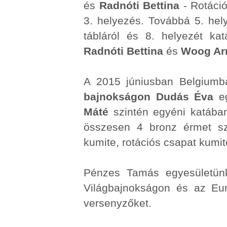
és
Radnóti Bettina
- Rotáci
3. helyezés. Továbbá 5. hel
tábláról és 8. helyezét k
Radnóti Bettina
és
Woog Ar
A 2015 júniusban Belgium
bajnokságon
Dudás Éva
eg
Máté
szintén egyéni katában
összesen 4 bronz érmet sze
kumite, rotációs csapat kumit
Pénzes Tamás egyesületünk
Világbajnokságon és az Eu
versenyzőket.