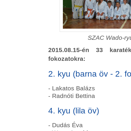
SZAC Wado-ryu 
2015.08.15-én 33 karaté
fokozatokra:
2. kyu (barna öv - 2. f
- Lakatos Balázs
- Radnóti Bettina
4. kyu (lila öv)
- Dudás Éva