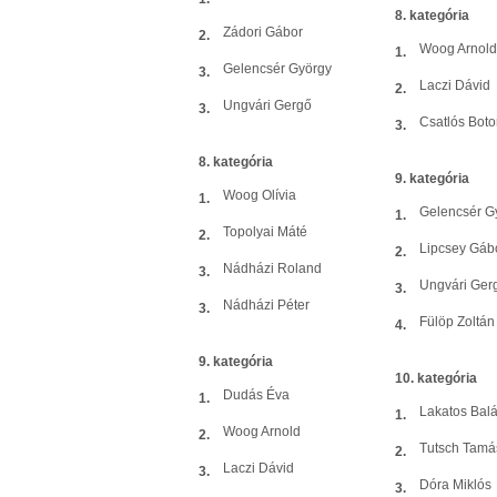
8. kategória
Zádori Gábor
2.
Woog Arnold
1.
Gelencsér György
3.
Laczi Dávid
2.
Ungvári Gergő
3.
Csatlós Bot
3.
8. kategória
9. kategória
Woog Olívia
1.
Gelencsér G
1.
Topolyai Máté
2.
Lipcsey Gáb
2.
Nádházi Roland
3.
Ungvári Ger
3.
Nádházi Péter
3.
Fülöp Zoltán
4.
9. kategória
10. kategória
Dudás Éva
1.
Lakatos Bal
1.
Woog Arnold
2.
Tutsch Tamá
2.
Laczi Dávid
3.
Dóra Miklós
3.