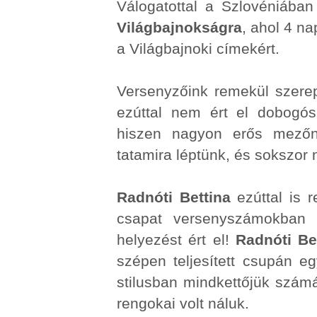
Válogatottal a Szlovéniába
Világbajnokságra
, ahol 4 n
a Világbajnoki címekért.
Versenyzőink remekül szerep
ezúttal nem ért el dobogó
hiszen nagyon erős mezőny
tatamira léptünk, és sokszor
Radnóti Bettina
ezúttal is 
csapat versenyszámokban 
helyezést ért el!
Radnóti Be
szépen teljesített csupán e
stilusban mindkettőjük számá
rengokai volt náluk.