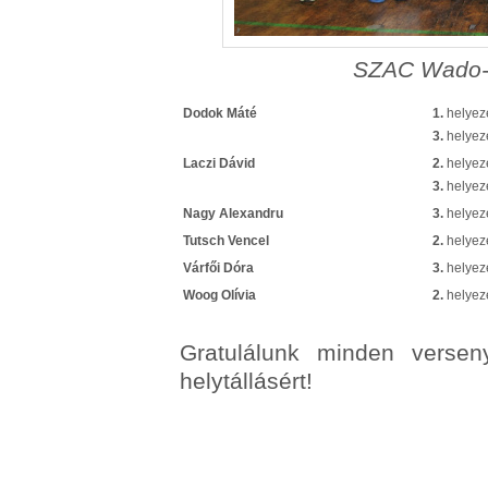
SZAC Wado-r
Dodok Máté
1.
helyezé
3.
helyezé
Laczi Dávid
2.
helyezé
3.
helyezé
Nagy Alexandru
3.
helyezé
Tutsch Vencel
2.
helyezé
Várfői Dóra
3.
helyezé
Woog Olívia
2.
helyezé
Gratulálunk minden verse
helytállásért!