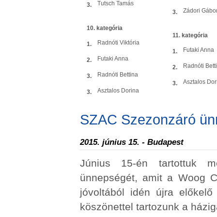
Tutsch Tamás
3.
Zádori Gábo
3.
10. kategória
11. kategória
Radnóti Viktória
1.
Futaki Anna
1.
Futaki Anna
2.
Radnóti Bett
2.
Radnóti Bettina
3.
Asztalos Dor
3.
Asztalos Dorina
3.
SZAC Szezonzáró ün
2015. június 15. - Budapest
Június 15-én tartottuk 
ünnepségét, amit a Woog 
jóvoltából idén újra előkel
köszönettel tartozunk a házi