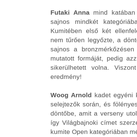
Futaki Anna
mind katában m
sajnos mindkét kategóriáb
Kumitében első két ellenfel
nem tűrően legyőzte, a dönt
sajnos a bronzmérkőzésen 
mutatott formáját, pedig az
sikerülhetett volna. Visz
eredmény!
Woog Arnold
kadet egyéni 
selejtezők során, és fölény
döntőbe, amit a verseny uto
így Világbajnoki címet szer
kumite Open kategóriában még