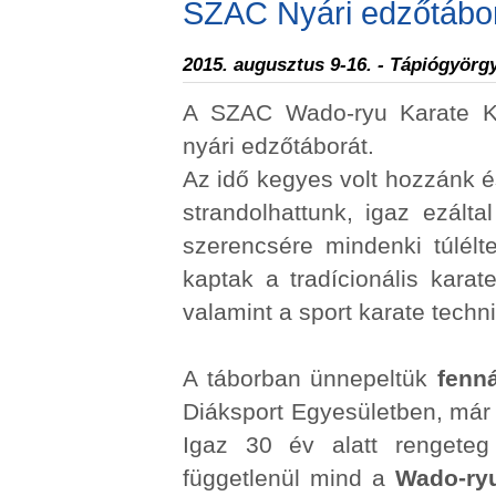
SZAC Nyári edzőtábo
2015. augusztus 9-16. - Tápiógyörg
A SZAC Wado-ryu Karate Klu
nyári edzőtáborát.
Az idő kegyes volt hozzánk 
strandolhattunk, igaz ezált
szerencsére mindenki túlélt
kaptak a tradícionális kara
valamint a sport karate techn
A táborban ünnepeltük
fenná
Diáksport Egyesületben, már
Igaz 30 év alatt rengeteg
függetlenül mind a
Wado-ry