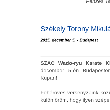
Pénzes Ta
Székely Torony Mikul
2015. december 5. - Budapest
SZAC Wado-ryu Karate K
december 5-én Budapesten
Kupán!
Fehéröves versenyzőink közü
külön öröm, hogy ilyen szépe