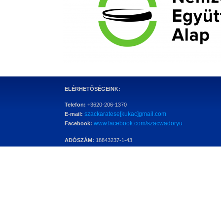
ELÉRHETŐSÉGEINK:
Telefon:
+3620-206-1370
szackaratese[kukac]gmail.com
E-mail:
www.facebook.com/szacwadoryu
Facebook:
ADÓSZÁM:
18843237-1-43