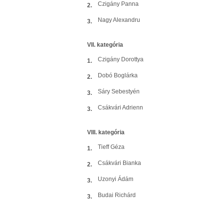
Czigány Panna
2.
Nagy Alexandru
3.
VII. kategória
Czigány Dorottya
1.
Dobó Boglárka
2.
Sáry Sebestyén
3.
Csákvári Adrienn
3.
VIII. kategória
Tieff Géza
1.
Csákvári Bianka
2.
Uzonyi Ádám
3.
Budai Richárd
3.