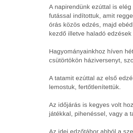
A napirendünk ezúttal is elég 
futással indítottuk, amit regge
órás közös edzés, majd ebéd,
kezdő illetve haladó edzések
Hagyományainkhoz híven hétfőn
csütörtökön háziversenyt, szo
A tatamit ezúttal az első edz
lemostuk, fertőtlenítettük.
Az időjárás is kegyes volt ho
játékkal, pihenéssel, vagy a t
Az idei edzőtábor abból a sze