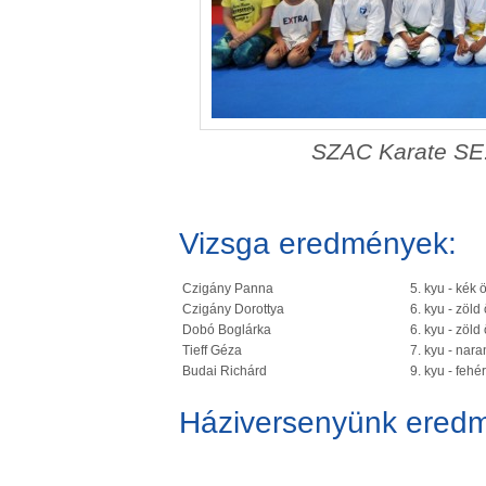
SZAC Karate SE.
Vizsga eredmények:
Czigány Panna
5. kyu - kék 
Czigány Dorottya
6. kyu - zöld
Dobó Boglárka
6. kyu - zöld
Tieff Géza
7. kyu - nara
Budai Richárd
9. kyu - fehér
Háziversenyünk eredm