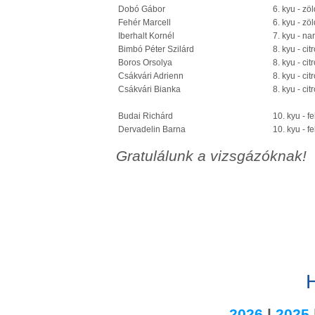
Dobó Gábor
6. kyu - zö
Fehér Marcell
6. kyu - zö
Iberhalt Kornél
7. kyu - na
Bimbó Péter Szilárd
8. kyu - ci
Boros Orsolya
8. kyu - ci
Csákvári Adrienn
8. kyu - ci
Csákvári Bianka
8. kyu - ci
Budai Richárd
10. kyu - fe
Dervadelin Barna
10. kyu - fe
Gratulálunk a vizsgázóknak!
H
2026
|
2025