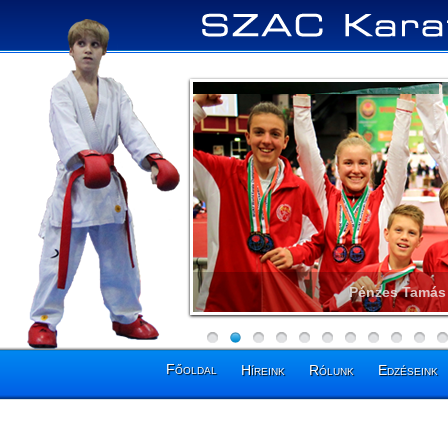
Pénzes Tamás 
Főoldal
Híreink
Rólunk
Edzéseink