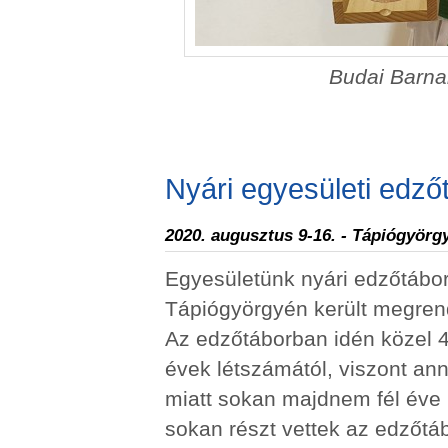
Budai Barnab
Nyári egyesületi edző
2020. augusztus 9-16. - Tápiógyörg
Egyesületünk nyári edzőtábor
Tápiógyörgyén került megren
Az edzőtáborban idén közel 40
évek létszámától, viszont an
miatt sokan majdnem fél éve 
sokan részt vettek az edzőtá