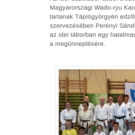
Magyarországi Wado-ryu Kara
tartanak Tápiógyörgyén edző
szervezésében Perényi Sándor
az idei táborban egy hatalma
a megünneplésére.