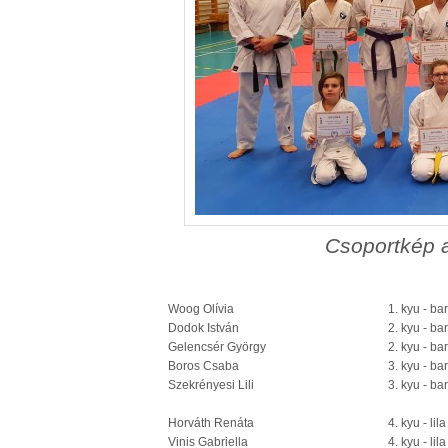
Csoportkép a
Woog Olívia
1. kyu - ba
Dodok István
2. kyu - ba
Gelencsér György
2. kyu - ba
Boros Csaba
3. kyu - ba
Szekrényesi Lili
3. kyu - ba
Horváth Renáta
4. kyu - lil
Vinis Gabriella
4. kyu - lil