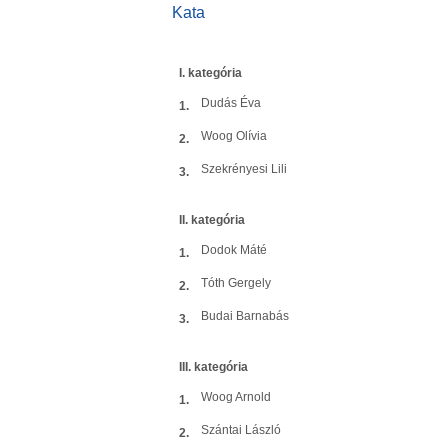
Kata
I. kategória
Dudás Éva
1.
Woog Olívia
2.
Szekrényesi Lili
3.
II. kategória
Dodok Máté
1.
Tóth Gergely
2.
Budai Barnabás
3.
III. kategória
Woog Arnold
1.
Szántai László
2.