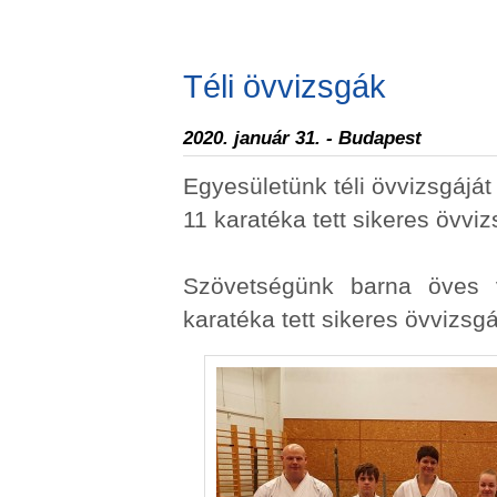
Téli övvizsgák
2020. január 31. - Budapest
Egyesületünk téli övvizsgáját
11 karatéka tett sikeres övviz
Szövetségünk barna öves v
karatéka tett sikeres övvizsgá