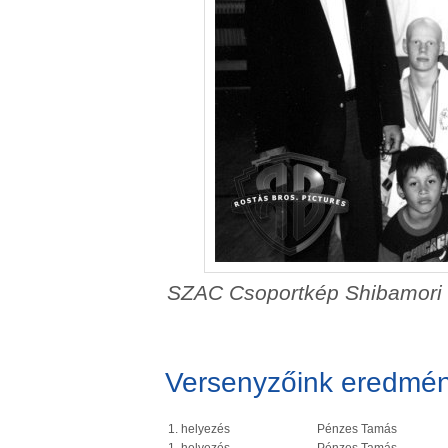
SZAC Csoportkép Shibamori K
Versenyzőink eredmén
1. helyezés
Pénzes Tamás