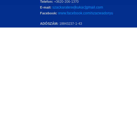
Telefon:
+3620-206-1370
szackaratese[kukac]gmail.com
E-mail:
www.facebook.com/szacwadoryu
Facebook:
ADÓSZÁM:
18843237-1-43