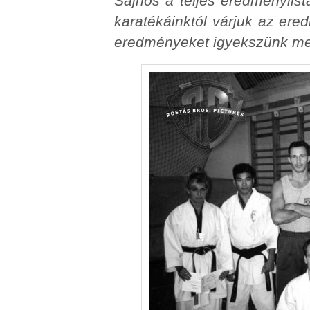
Sajnos a teljes eredménylis
karatékáinktól várjuk az ere
eredményeket igyekszünk meg