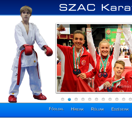
Pénzes Tamás 
Főoldal
Híreink
Rólunk
Edzéseink