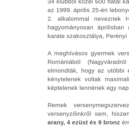
34 klubból közel 600 fiatal k
az 1999. április 25-én lebony
2. alkalommal neveznek 
hagyományosan áprilisban r
karate szakosztálya, Perényi
A meghívásos gyermek verse
Romániából (Nagyváradró
elmondták, hogy az utóbbi
kénytelenek voltak maximal
képtelenek lennének egy nap a
Remek versenymegszerve
versenyzőinkről sem, hisz
arany, 4 ezüst és 9 bronz
érm