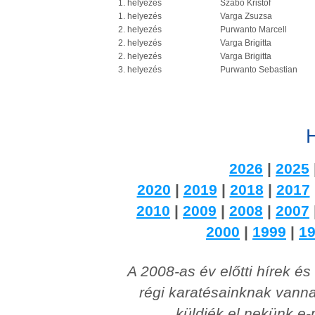
1. helyezés
Szabó Kristóf
1. helyezés
Varga Zsuzsa
2. helyezés
Purwanto Marcell
2. helyezés
Varga Brigitta
2. helyezés
Varga Brigitta
3. helyezés
Purwanto Sebastian
H
2026
|
2025
2020
|
2019
|
2018
|
2017
2010
|
2009
|
2008
|
2007
2000
|
1999
|
1
A 2008-as év előtti hírek é
régi karatésainknak vanna
küldjék el nekünk e-