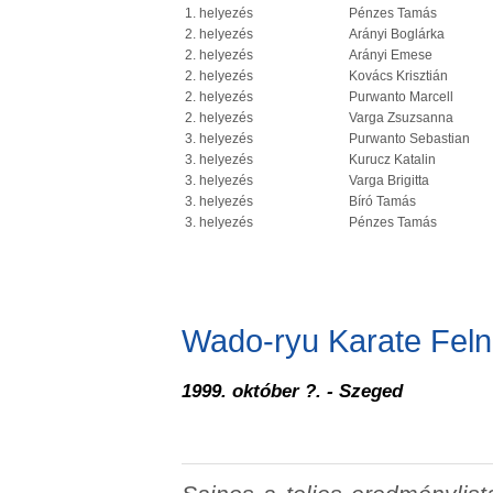
1. helyezés
Pénzes Tamás
2. helyezés
Arányi Boglárka
2. helyezés
Arányi Emese
2. helyezés
Kovács Krisztián
2. helyezés
Purwanto Marcell
2. helyezés
Varga Zsuzsanna
3. helyezés
Purwanto Sebastian
3. helyezés
Kurucz Katalin
3. helyezés
Varga Brigitta
3. helyezés
Bíró Tamás
3. helyezés
Pénzes Tamás
Wado-ryu Karate Feln
1999. október ?. - Szeged